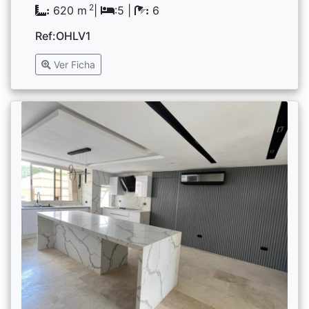
2
620 m
|
:5 |
6
:
:
Ref:OHLV1
Ver Ficha