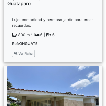
Guataparo
Lujo, comodidad y hermoso jardín para crear
recuerdos.
2
800 m
|
:6 |
6
:
:
Ref:OHGUAT5
Ver Ficha