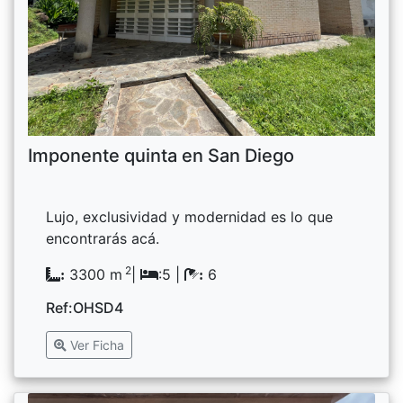
Imponente quinta en San Diego
Lujo, exclusividad y modernidad es lo que
encontrarás acá.
2
3300 m
|
:5 |
6
:
:
Ref:OHSD4
Ver Ficha