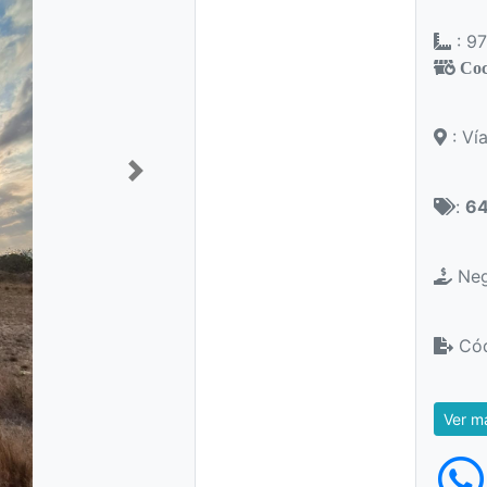
: 9
Coc
: Ví
Next
:
64
Nego
Cód
Ver m