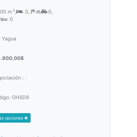
2
700 m
,
: 0,
:0,
:0,
: 0
ina
a Yagua
.900,00$
ciación : .
igo: OHSD9
as opciones